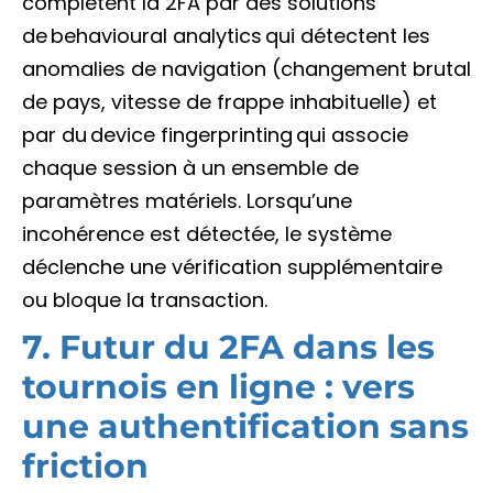
complètent la 2FA par des solutions
de behavioural analytics qui détectent les
anomalies de navigation (changement brutal
de pays, vitesse de frappe inhabituelle) et
par du device fingerprinting qui associe
chaque session à un ensemble de
paramètres matériels. Lorsqu’une
incohérence est détectée, le système
déclenche une vérification supplémentaire
ou bloque la transaction.
7. Futur du 2FA dans les
tournois en ligne : vers
une authentification sans
friction