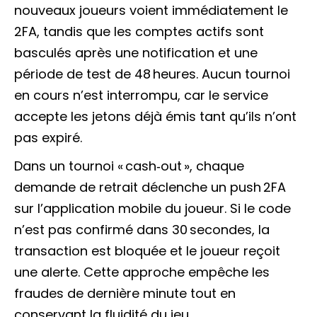
nouveaux joueurs voient immédiatement le
2FA, tandis que les comptes actifs sont
basculés après une notification et une
période de test de 48 heures. Aucun tournoi
en cours n’est interrompu, car le service
accepte les jetons déjà émis tant qu’ils n’ont
pas expiré.
Dans un tournoi « cash‑out », chaque
demande de retrait déclenche un push 2FA
sur l’application mobile du joueur. Si le code
n’est pas confirmé dans 30 secondes, la
transaction est bloquée et le joueur reçoit
une alerte. Cette approche empêche les
fraudes de dernière minute tout en
conservant la fluidité du jeu.