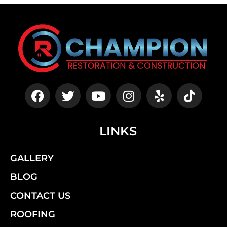
LINKS
GALLERY
BLOG
CONTACT US
ROOFING