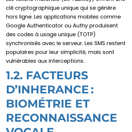
clé cryptographique unique qui se génère
hors ligne. Les applications mobiles comme
Google Authenticator ou Authy produisent
des codes à usage unique (TOTP)
synchronisés avec le serveur. Les SMS restent
populaires pour leur simplicité, mais sont
vulnérables aux interceptions.
1.2. FACTEURS
D’INHERANCE :
BIOMÉTRIE ET
RECONNAISSANCE
VOCALE