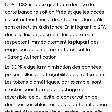
Le PCI‑DSS impose que toute donnée de
carte bancaire soit chiffrée et que les accès
soient authentifiés à deux facteurs lorsqu’ils
sont effectués à distance. En intégrant la 2FA
dans le flux de paiement, les opérateurs
respectent immédiatement la plupart des
exigences de la norme, notamment la
« Strong Authentication ».
Le GDPR exige la minimisation des données
personnelles et la traçabilité des traitements.
Les tokens biométriques, par exemple, sont
stockés sous forme de hachage non
réversible, ce qui évite la conservation de
données sensibles. Les logs d’authentification