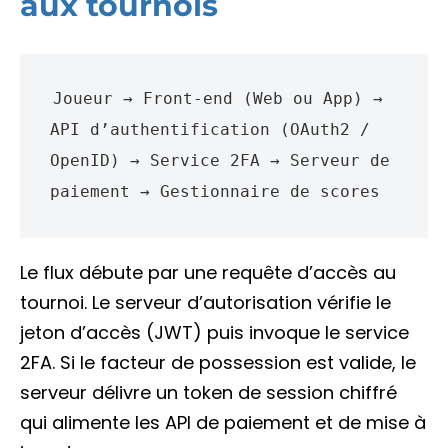
aux tournois
Joueur → Front‑end (Web ou App) → 
API d’authentification (OAuth2 / 
OpenID) → Service 2FA → Serveur de 
Le flux débute par une requête d’accès au
tournoi. Le serveur d’autorisation vérifie le
jeton d’accès (JWT) puis invoque le service
2FA. Si le facteur de possession est valide, le
serveur délivre un token de session chiffré
qui alimente les API de paiement et de mise à