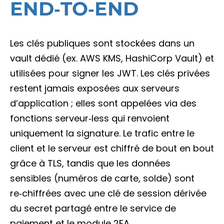
END‑TO‑END
Les clés publiques sont stockées dans un
vault dédié (ex. AWS KMS, HashiCorp Vault) et
utilisées pour signer les JWT. Les clés privées
restent jamais exposées aux serveurs
d’application ; elles sont appelées via des
fonctions serveur‑less qui renvoient
uniquement la signature. Le trafic entre le
client et le serveur est chiffré de bout en bout
grâce à TLS, tandis que les données
sensibles (numéros de carte, solde) sont
re‑chiffrées avec une clé de session dérivée
du secret partagé entre le service de
paiement et le module 2FA.