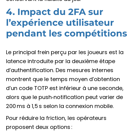
4. Impact du 2FA sur
l’expérience utilisateur
pendant les compétitions
Le principal frein perçu par les joueurs est la
latence introduite par la deuxième étape
d’authentification. Des mesures internes
montrent que le temps moyen d’obtention
d’un code TOTP est inférieur à une seconde,
alors que le push‑notification peut varier de
200 ms à 1,5 s selon la connexion mobile.
Pour réduire la friction, les opérateurs
proposent deux options :