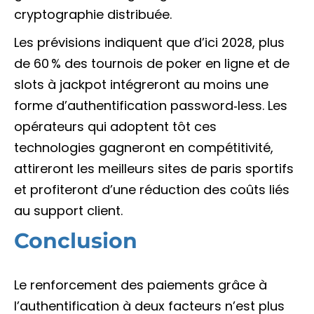
cryptographie distribuée.
Les prévisions indiquent que d’ici 2028, plus
de 60 % des tournois de poker en ligne et de
slots à jackpot intégreront au moins une
forme d’authentification password‑less. Les
opérateurs qui adoptent tôt ces
technologies gagneront en compétitivité,
attireront les meilleurs sites de paris sportifs
et profiteront d’une réduction des coûts liés
au support client.
Conclusion
Le renforcement des paiements grâce à
l’authentification à deux facteurs n’est plus