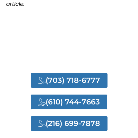
article.
NEED ANY HELP?
NEED OUR QUALITY
SERVICES
(703) 718-6777
(610) 744-7663
(216) 699-7878