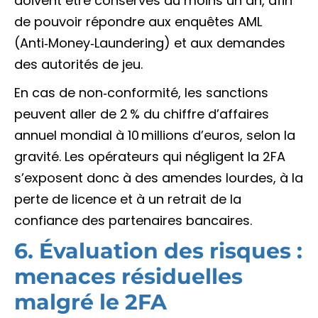
doivent être conservés au moins un an, afin
de pouvoir répondre aux enquêtes AML
(Anti‑Money‑Laundering) et aux demandes
des autorités de jeu.
En cas de non‑conformité, les sanctions
peuvent aller de 2 % du chiffre d’affaires
annuel mondial à 10 millions d’euros, selon la
gravité. Les opérateurs qui négligent la 2FA
s’exposent donc à des amendes lourdes, à la
perte de licence et à un retrait de la
confiance des partenaires bancaires.
6. Évaluation des risques :
menaces résiduelles
malgré le 2FA