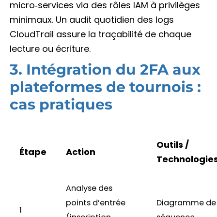
micro‑services via des rôles IAM à privilèges
minimaux. Un audit quotidien des logs
CloudTrail assure la traçabilité de chaque
lecture ou écriture.
3. Intégration du 2FA aux
plateformes de tournois :
cas pratiques
Outils /
Étape
Action
Technologie
Analyse des
points d’entrée
Diagramme de
1