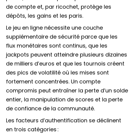
de compte et, par ricochet, protège les
dépôts, les gains et les paris.
Le jeu en ligne nécessite une couche
supplémentaire de sécurité parce que les
flux monétaires sont continus, que les
jackpots peuvent atteindre plusieurs dizaines
de milliers d’euros et que les tournois créent
des pics de volatilité où les mises sont
fortement concentrées. Un compte
compromis peut entraîner la perte d’un solde
entier, la manipulation de scores et la perte
de confiance de la communauté.
Les facteurs d’authentification se déclinent
en trois catégories :