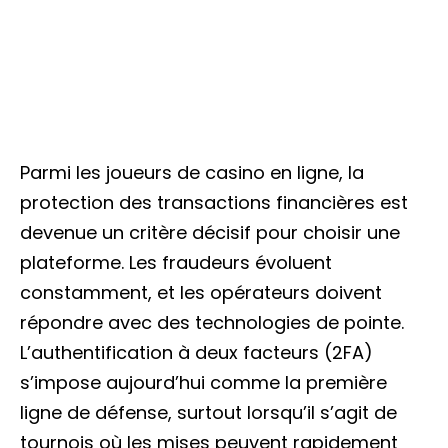
facteurs
Parmi les joueurs de casino en ligne, la
protection des transactions financières est
devenue un critère décisif pour choisir une
plateforme. Les fraudeurs évoluent
constamment, et les opérateurs doivent
répondre avec des technologies de pointe.
L’authentification à deux facteurs (2FA)
s’impose aujourd’hui comme la première
ligne de défense, surtout lorsqu’il s’agit de
tournois où les mises peuvent rapidement