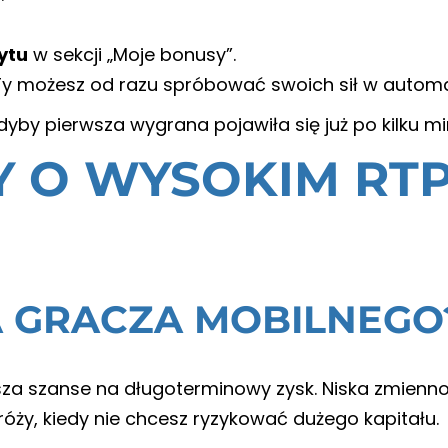
ytu
w sekcji „Moje bonusy”.
a Ty możesz od razu spróbować swoich sił w autom
dyby pierwsza wygrana pojawiła się już po kilku m
Y O WYSOKIM RTP 
A GRACZA MOBILNEGO
sza szanse na długoterminowy zysk. Niska zmienn
óży, kiedy nie chcesz ryzykować dużego kapitału.