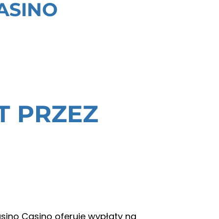
ASINO
T PRZEZ
asino Casino oferuje wypłaty na