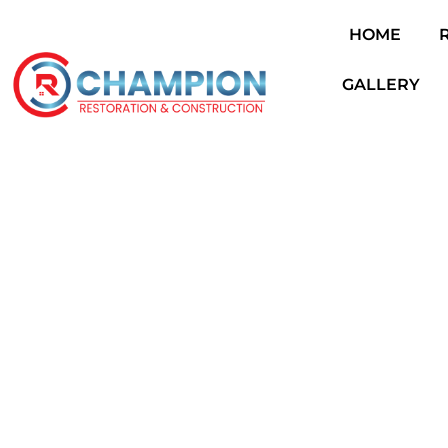
HOME
Skip
to
GALLERY
content
5 sk
mo