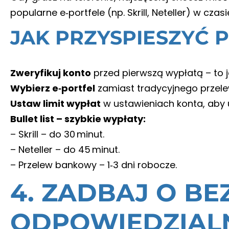
popularne e‑portfele (np. Skrill, Neteller) w czasi
JAK PRZYSPIESZYĆ 
Zweryfikuj konto
przed pierwszą wypłatą – to 
Wybierz e‑portfel
zamiast tradycyjnego przel
Ustaw limit wypłat
w ustawieniach konta, aby u
Bullet list – szybkie wypłaty:
– Skrill – do 30 minut.
– Neteller – do 45 minut.
– Przelew bankowy – 1‑3 dni robocze.
4. ZADBAJ O BE
ODPOWIEDZIAL