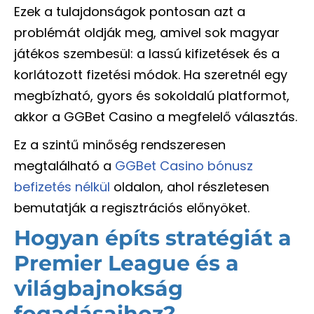
Ezek a tulajdonságok pontosan azt a
problémát oldják meg, amivel sok magyar
játékos szembesül: a lassú kifizetések és a
korlátozott fizetési módok. Ha szeretnél egy
megbízható, gyors és sokoldalú platformot,
akkor a GGBet Casino a megfelelő választás.
Ez a szintű minőség rendszeresen
megtalálható a
GGBet Casino bónusz
befizetés nélkül
oldalon, ahol részletesen
bemutatják a regisztrációs előnyöket.
Hogyan építs stratégiát a
Premier League és a
világbajnokság
fogadásaihoz?