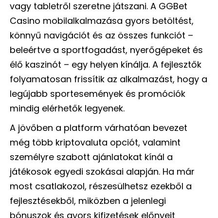
vagy tabletről szeretne játszani. A GGBet
Casino mobilalkalmazása gyors betöltést,
könnyű navigációt és az összes funkciót –
beleértve a sportfogadást, nyerőgépeket és
élő kaszinót – egy helyen kínálja. A fejlesztők
folyamatosan frissítik az alkalmazást, hogy a
legújabb sportesemények és promóciók
mindig elérhetők legyenek.
A jövőben a platform várhatóan bevezet
még több kriptovaluta opciót, valamint
személyre szabott ajánlatokat kínál a
játékosok egyedi szokásai alapján. Ha már
most csatlakozol, részesülhetsz ezekből a
fejlesztésekből, miközben a jelenlegi
bónuszok és gyors kifizetések előnyeit