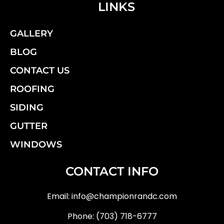
LINKS
GALLERY
BLOG
CONTACT US
ROOFING
SIDING
GUTTER
WINDOWS
CONTACT INFO
Email:
info@championrandc.com
Phone:
(703) 718-6777