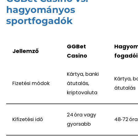
hagyományos
sportfogadók
GGBet
Hagyom
Jellemző
Casino
fogadó
Kártya, banki
Kártya, b
Fizetési módok
átutalás,
átutalás
kriptovaluta
24 óra vagy
Kifizetési idő
48‑72 óra
gyorsabb