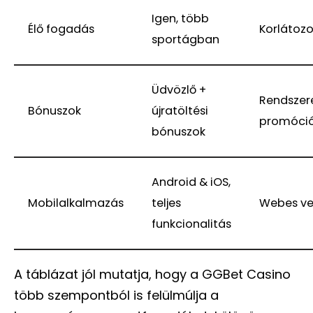
Igen, több
Élő fogadás
Korlátozo
sportágban
Üdvözlő +
Rendszer
Bónuszok
újratöltési
promóci
bónuszok
Android & iOS,
Mobilalkalmazás
teljes
Webes ve
funkcionalitás
A táblázat jól mutatja, hogy a GGBet Casino
több szempontból is felülmúlja a