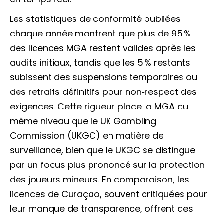
Les statistiques de conformité publiées
chaque année montrent que plus de 95 %
des licences MGA restent valides après les
audits initiaux, tandis que les 5 % restants
subissent des suspensions temporaires ou
des retraits définitifs pour non‑respect des
exigences. Cette rigueur place la MGA au
même niveau que le UK Gambling
Commission (UKGC) en matière de
surveillance, bien que le UKGC se distingue
par un focus plus prononcé sur la protection
des joueurs mineurs. En comparaison, les
licences de Curaçao, souvent critiquées pour
leur manque de transparence, offrent des