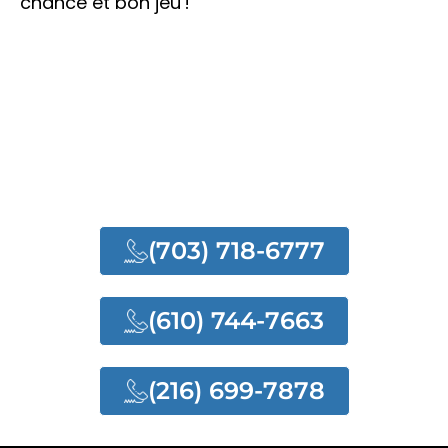
chance et bon jeu !
NEED ANY HELP?
NEED OUR QUALITY
SERVICES
(703) 718-6777
(610) 744-7663
(216) 699-7878