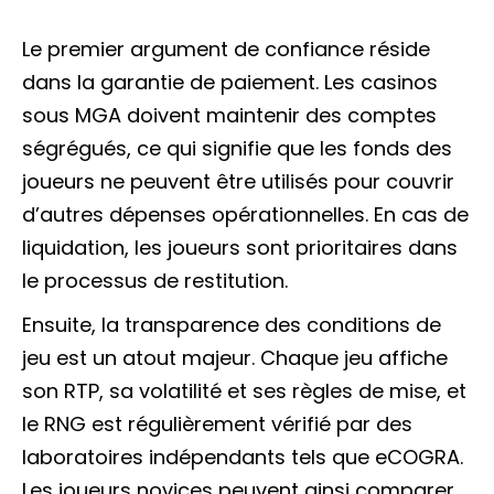
Le premier argument de confiance réside
dans la garantie de paiement. Les casinos
sous MGA doivent maintenir des comptes
ségrégués, ce qui signifie que les fonds des
joueurs ne peuvent être utilisés pour couvrir
d’autres dépenses opérationnelles. En cas de
liquidation, les joueurs sont prioritaires dans
le processus de restitution.
Ensuite, la transparence des conditions de
jeu est un atout majeur. Chaque jeu affiche
son RTP, sa volatilité et ses règles de mise, et
le RNG est régulièrement vérifié par des
laboratoires indépendants tels que eCOGRA.
Les joueurs novices peuvent ainsi comparer