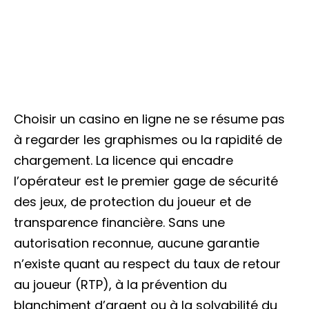
débutants
Choisir un casino en ligne ne se résume pas
à regarder les graphismes ou la rapidité de
chargement. La licence qui encadre
l’opérateur est le premier gage de sécurité
des jeux, de protection du joueur et de
transparence financière. Sans une
autorisation reconnue, aucune garantie
n’existe quant au respect du taux de retour
au joueur (RTP), à la prévention du
blanchiment d’argent ou à la solvabilité du