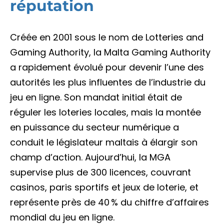
réputation
Créée en 2001 sous le nom de Lotteries and
Gaming Authority, la Malta Gaming Authority
a rapidement évolué pour devenir l’une des
autorités les plus influentes de l’industrie du
jeu en ligne. Son mandat initial était de
réguler les loteries locales, mais la montée
en puissance du secteur numérique a
conduit le législateur maltais à élargir son
champ d’action. Aujourd’hui, la MGA
supervise plus de 300 licences, couvrant
casinos, paris sportifs et jeux de loterie, et
représente près de 40 % du chiffre d’affaires
mondial du jeu en ligne.