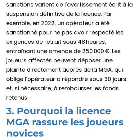
sanctions varient de l’avertissement écrit à la
suspension définitive de la licence. Par
exemple, en 2022, un opérateur a été
sanctionné pour ne pas avoir respecté les
exigences de retrait sous 48 heures,
entraînant une amende de 250 000 €. Les
joueurs affectés peuvent déposer une
plainte directement auprès de la MGA, qui
oblige l’opérateur à répondre sous 30 jours
et, si nécessaire, à rembourser les fonds
retenus.
3. Pourquoi la licence
MGA rassure les joueurs
novices