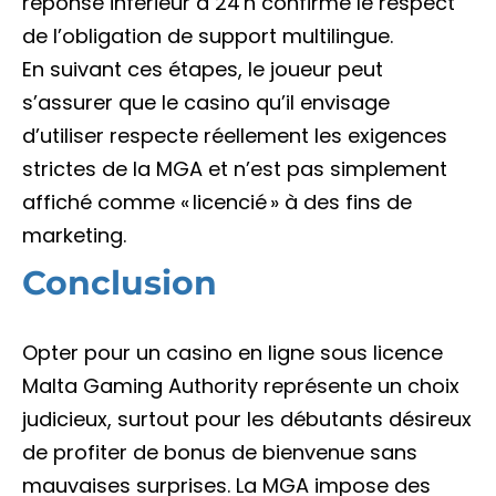
réponse inférieur à 24 h confirme le respect
de l’obligation de support multilingue.
En suivant ces étapes, le joueur peut
s’assurer que le casino qu’il envisage
d’utiliser respecte réellement les exigences
strictes de la MGA et n’est pas simplement
affiché comme « licencié » à des fins de
marketing.
Conclusion
Opter pour un casino en ligne sous licence
Malta Gaming Authority représente un choix
judicieux, surtout pour les débutants désireux
de profiter de bonus de bienvenue sans
mauvaises surprises. La MGA impose des