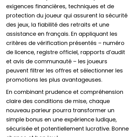
exigences financières, techniques et de
protection du joueur qui assurent la sécurité
des jeux, la fiabilité des retraits et une
assistance en français. En appliquant les
critères de vérification présentés – numéro
de licence, registre officiel, rapports d’audit
et avis de communauté – les joueurs
peuvent filtrer les offres et sélectionner les
promotions les plus avantageuses.
En combinant prudence et compréhension
claire des conditions de mise, chaque
nouveau parieur pourra transformer un
simple bonus en une expérience ludique,
sécurisée et potentiellement lucrative. Bonne