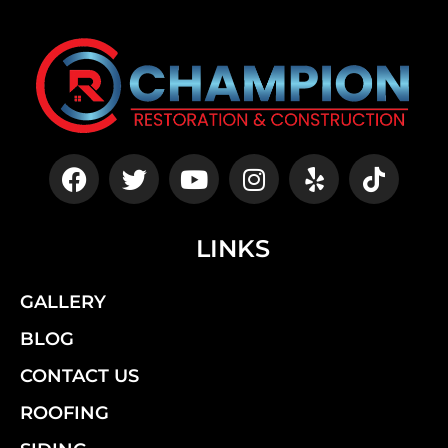
LINKS
GALLERY
BLOG
CONTACT US
ROOFING