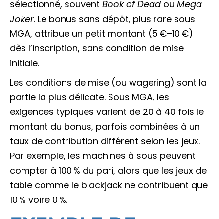
sélectionné, souvent
Book of Dead
ou
Mega
Joker
. Le bonus sans dépôt, plus rare sous
MGA, attribue un petit montant (5 €–10 €)
dès l’inscription, sans condition de mise
initiale.
Les conditions de mise (ou wagering) sont la
partie la plus délicate. Sous MGA, les
exigences typiques varient de 20 à 40 fois le
montant du bonus, parfois combinées à un
taux de contribution différent selon les jeux.
Par exemple, les machines à sous peuvent
compter à 100 % du pari, alors que les jeux de
table comme le blackjack ne contribuent que
10 % voire 0 %.