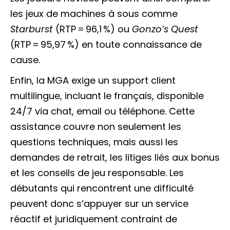
les jeux de machines à sous comme
Starburst
(RTP = 96,1 %) ou
Gonzo’s Quest
(RTP = 95,97 %) en toute connaissance de
cause.
Enfin, la MGA exige un support client
multilingue, incluant le français, disponible
24/7 via chat, email ou téléphone. Cette
assistance couvre non seulement les
questions techniques, mais aussi les
demandes de retrait, les litiges liés aux bonus
et les conseils de jeu responsable. Les
débutants qui rencontrent une difficulté
peuvent donc s’appuyer sur un service
réactif et juridiquement contraint de