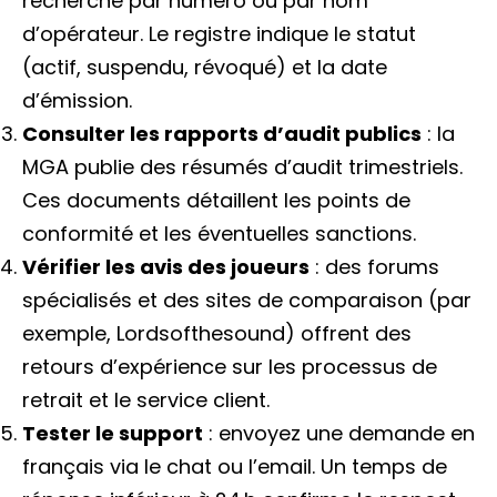
recherche par numéro ou par nom
d’opérateur. Le registre indique le statut
(actif, suspendu, révoqué) et la date
d’émission.
Consulter les rapports d’audit publics
: la
MGA publie des résumés d’audit trimestriels.
Ces documents détaillent les points de
conformité et les éventuelles sanctions.
Vérifier les avis des joueurs
: des forums
spécialisés et des sites de comparaison (par
exemple, Lordsofthesound) offrent des
retours d’expérience sur les processus de
retrait et le service client.
Tester le support
: envoyez une demande en
français via le chat ou l’email. Un temps de