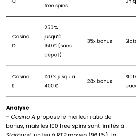
C
uni
free spins
250 %
Casino
jusqu’à
35x bonus
Slot
D
150 € (sans
dépôt)
Casino
120 % jusqu’à
Slots
28x bonus
E
400 €
bac
Analyse
–
Casino A
propose le meilleur ratio de
bonus, mais les 100 free spins sont limités à
Starburst
, un jeu à RTP moyen (96,1 %). La