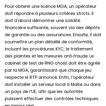
Pour obtenir une licence MGA, un opérateur
doit répondre à plusieurs critères stricts. Il
doit d’abord démontrer une solidité
financière suffisante, souvent via des dépôts
de garantie ou des assurances. Ensuite, il doit
soumettre un plan détaillé de conformité,
incluant les procédures KYC, le traitement
des plaintes et les mesures anti‑fraude. Le
cabinet de test de RNG choisi doit être agréé
par la MGA, garantissant que chaque jeu
respecte le RTP annoncé. Enfin, l’opérateur
doit installer un serveur local à Malte ou dans
un pays de l’UE, afin que les autorités
puissent effectuer des contrôles techniques
en temps réel.