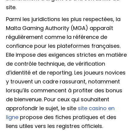
site.
Parmi les juridictions les plus respectées, la
Malta Gaming Authority (MGA) apparaît
régulièrement comme la référence de
confiance pour les plateformes françaises.
Elle impose des exigences strictes en matière
de contrôle technique, de vérification
d’identité et de reporting. Les joueurs novices
y trouvent un cadre rassurant, notamment
lorsqu’ils commencent à profiter des bonus
de bienvenue. Pour ceux qui souhaitent
approfondir le sujet, le site
site casino en
ligne
propose des fiches pratiques et des
liens utiles vers les registres officiels.