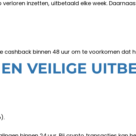
erloren inzetten, uitbetaald elke week. Daarnaas
m de cashback binnen 48 uur om te voorkomen dat he
 EN VEILIGE UIT
).
ngen binnen 24 uur. Bij crypto‑transacties kan het