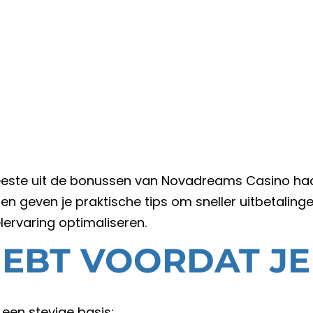
Novadreams C
 meeste uit de bonussen van Novadreams Casino haa
 geven je praktische tips om sneller uitbetalingen
elervaring optimaliseren.
HEBT VOORDAT JE
 een stevige basis: