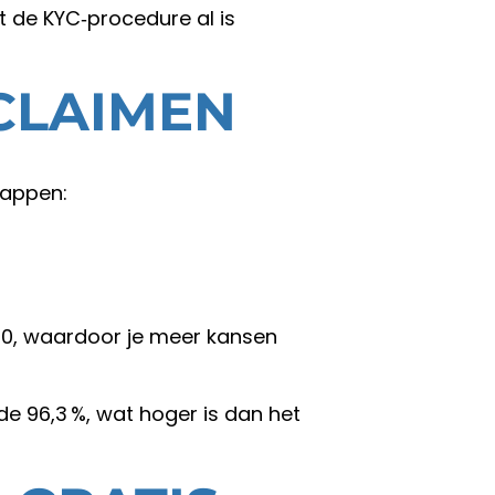
at de KYC‑procedure al is
CLAIMEN
tappen:
200, waardoor je meer kansen
 de 96,3 %, wat hoger is dan het