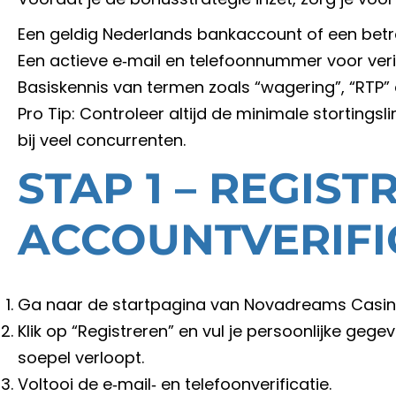
Een geldig Nederlands bankaccount of een betr
Een actieve e‑mail en telefoonnummer voor verif
Basiskennis van termen zoals “wagering”, “RTP” en 
Pro Tip: Controleer altijd de minimale stortings
bij veel concurrenten.
STAP 1 – REGIST
ACCOUNTVERIFI
Ga naar de startpagina van Novadreams Casino
Klik op “Registreren” en vul je persoonlijke gege
soepel verloopt.
Voltooi de e‑mail‑ en telefoonverificatie.