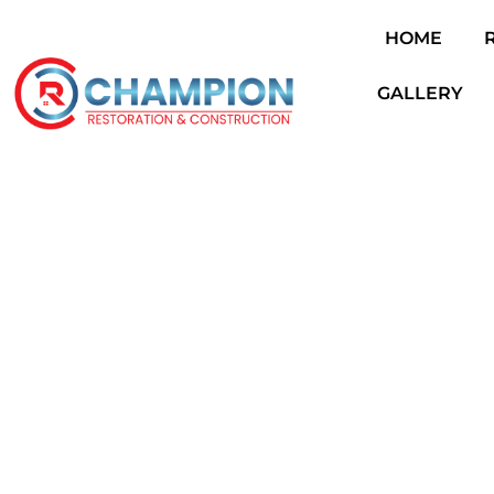
HOME
Skip
to
GALLERY
content
De Ul
Maximal