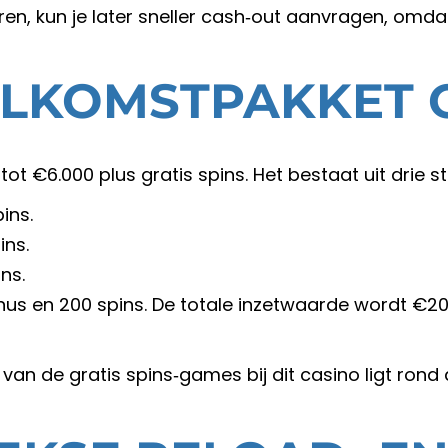
iëren, kun je later sneller cash‑out aanvragen, omd
WELKOMSTPAKKET 
 €6.000 plus gratis spins. Het bestaat uit drie s
ins.
ins.
ns.
bonus en 200 spins. De totale inzetwaarde wordt €
 van de gratis spins‑games bij dit casino ligt rond