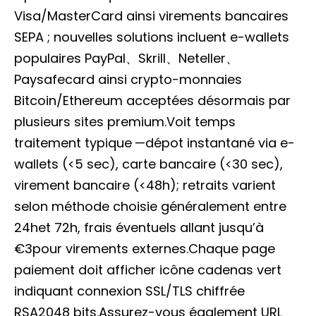
Visa/MasterCard ainsi virements bancaires
SEPA ; nouvelles solutions incluent e-wallets
populaires PayPal、Skrill、Neteller、
Paysafecard ainsi crypto-monnaies
Bitcoin/Ethereum acceptées désormais par
plusieurs sites premium.Voit temps
traitement typique —dépot instantané via e-
wallets (<5 sec), carte bancaire (<30 sec),
virement bancaire (<48h); retraits varient
selon méthode choisie généralement entre
24het 72h, frais éventuels allant jusqu’à
‎€3‏‎pour virements externes.Chaque page
paiement doit afficher icône cadenas vert
indiquant connexion SSL/TLS chiffrée
RSA2048 bits.Assurez-vous également URL