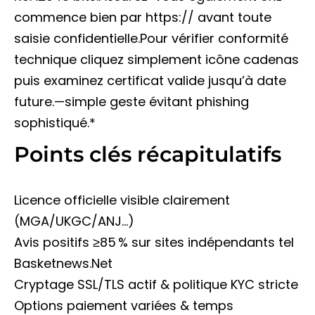
commence bien par https:// avant toute
saisie confidentielle.Pour vérifier conformité
technique cliquez simplement icône cadenas
puis examinez certificat valide jusqu’à date
future.—simple geste évitant phishing
sophistiqué.*
Points clés récapitulatifs
Licence officielle visible clairement
(MGA/UKGC/ANJ…)
Avis positifs ≥85 % sur sites indépendants tel
Basketnews.Net
Cryptage SSL/TLS actif & politique KYC stricte
Options paiement variées & temps