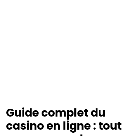
que vous
devez
savoir en
2024
Guide complet du
casino en ligne : tout