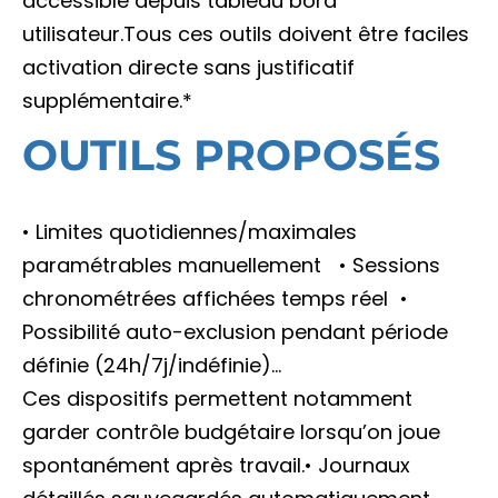
accessible depuis tableau bord
utilisateur.Tous ces outils doivent être faciles
activation directe sans justificatif
supplémentaire.*
OUTILS PROPOSÉS
• Limites quotidiennes/maximales
paramétrables manuellement • Sessions
chronométrées affichées temps réel •
Possibilité auto-exclusion pendant période
définie (24h/7j/indéfinie)…
Ces dispositifs permettent notamment
garder contrôle budgétaire lorsqu’on joue
spontanément après travail.• Journaux