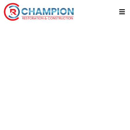
Skip
to
content
Guide
complet
du casino
en ligne :
tout ce