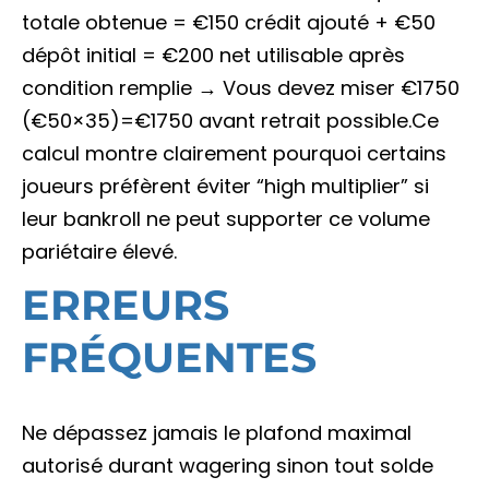
totale obtenue = €150 crédit ajouté + €50
dépôt initial = €200 net utilisable après
condition remplie → Vous devez miser €1750
(€50×35)=€1750 avant retrait possible.Ce
calcul montre clairement pourquoi certains
joueurs préfèrent éviter “high multiplier” si
leur bankroll ne peut supporter ce volume
pariétaire élevé.​
ERREURS
FRÉQUENTES
Ne dépassez jamais le plafond maximal
autorisé durant wagering sinon tout solde