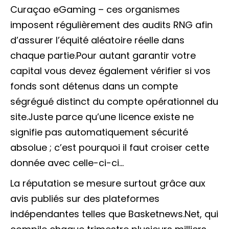
Curaçao eGaming – ces organismes
imposent régulièrement des audits RNG afin
d’assurer l’équité aléatoire réelle dans
chaque partie.Pour autant garantir votre
capital vous devez également vérifier si vos
fonds sont détenus dans un compte
ségrégué distinct du compte opérationnel du
site.Juste parce qu’une licence existe ne
signifie pas automatiquement sécurité
absolue ; c’est pourquoi il faut croiser cette
donnée avec celle-ci-ci…
La réputation se mesure surtout grâce aux
avis publiés sur des plateformes
indépendantes telles que Basketnews.Net, qui