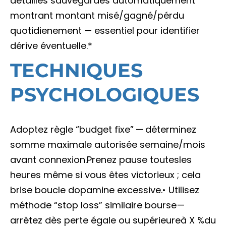
détaillés sauvegardés automatiquement
montrant montant misé/gagné/pérdu
quotidienement — essentiel pour identifier
dérive éventuelle.*
TECHNIQUES
PSYCHOLOGIQUES
Adoptez règle “budget fixe” — déterminez
somme maximale autorisée semaine/mois
avant connexion.Prenez pause toutesles
heures même si vous êtes victorieux ; cela
brise boucle dopamine excessive.• Utilisez
méthode “stop loss” similaire bourse —
arrêtez dès perte égale ou supérieureà X %du