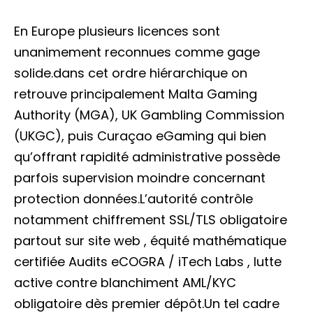
En Europe plusieurs licences sont
unanimement reconnues comme gage
solide.dans cet ordre hiérarchique on
retrouve principalement Malta Gaming
Authority (MGA), UK Gambling Commission
(UKGC), puis Curaçao eGaming qui bien
qu’offrant rapidité administrative possède
parfois supervision moindre concernant
protection données.L’autorité contrôle
notamment chiffrement SSL/TLS obligatoire
partout sur site web , équité mathématique
certifiée Audits eCOGRA / iTech Labs , lutte
active contre blanchiment AML/KYC
obligatoire dès premier dépôt.Un tel cadre