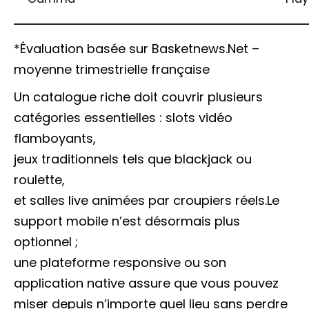
*Évaluation basée sur Basketnews.Net –
moyenne trimestrielle française
Un catalogue riche doit couvrir plusieurs
catégories essentielles : slots vidéo
flamboyants,
jeux traditionnels tels que blackjack ou
roulette,
et salles live animées par croupiers réels.Le
support mobile n’est désormais plus
optionnel ;
une plateforme responsive ou son
application native assure que vous pouvez
miser depuis n’importe quel lieu sans perdre