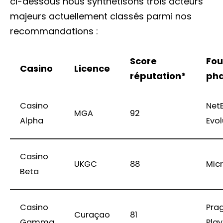
ci-dessous nous synthétisons trois acteurs
majeurs actuellement classés parmi nos
recommandations :
Score
Fou
Casino
Licence
réputation*
ph
Casino
NetE
MGA
92
Alpha
Evol
Casino
UKGC
88
Mic
Beta
Casino
Pra
Curaçao
81
Gamma
Play