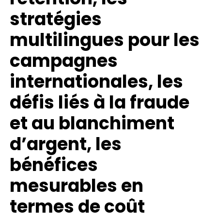
stratégies
multilingues pour les
campagnes
internationales, les
défis liés à la fraude
et au blanchiment
d’argent, les
bénéfices
mesurables en
termes de coût