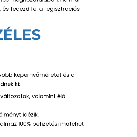
, és fedezd fel a regisztrációs
ZÉLES
gyobb képernyőméretet és a
dnek ki:
 változatok, valamint élő
lményt idézik.
talmaz 100% befizetési matchet