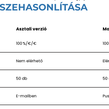
SSZEHASONLÍTÁSA
Asztali verzió
Mo
100 %/€/€
10
Nem elérhető
Elé
50 db
50 
E-mailben
Pus