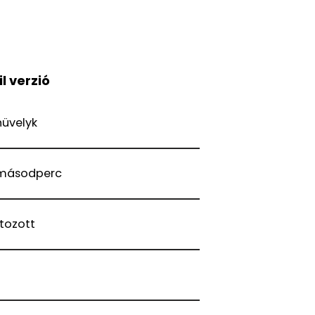
l verzió
hüvelyk
másodperc
tozott