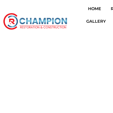
HOME
Skip
to
GALLERY
content
Mobil és
Energy