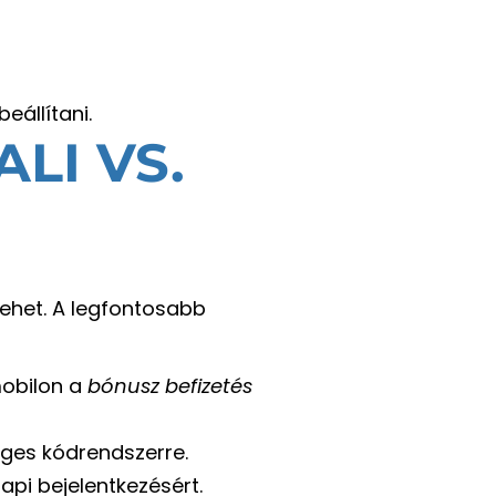
eállítani.
LI VS.
lehet. A legfontosabb
mobilon a
bónusz befizetés
eges kódrendszerre.
api bejelentkezésért.