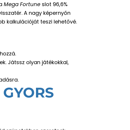
 a
Mega Fortune
slot 96,6%
 visszatér. A nagy képernyőn
 kalkulációját teszi lehetővé.
 hozzá.
k. Játssz olyan játékokkal,
gadásra.
 GYORS