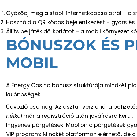
Győződj meg a stabil internetkapcsolatról – a s
Használd a QR‑kódos bejelentkezést – gyors és 
Állíts be játékidő‑korlátot – a mobil környezet k
BÓNUSZOK ÉS P
MOBIL
A Energy Casino bónusz struktúrája mindkét pla
különbségek:
Üdvözlő csomag: Az asztali verziónál a befize
nélkül
már a regisztráció után jóváírásra kerül.
Ingyenes pörgetések: Mobilon a pörgetések gyo
VIP program: Mindkét platformon elérhető, de a 