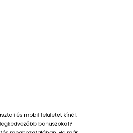
legjobb
yors
?
ali és mobil felületet kínál.
a legkedvezőbb bónuszokat?
öntés meghozatalában. Ha már