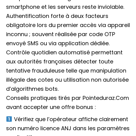
smartphone et les serveurs reste inviolable.
Authentification forte à deux facteurs
obligatoire lors du premier accès via appareil
inconnu ; souvent réalisée par code OTP
envoyé SMS ou via application dédiée.
Contrôle quotidien automatisé permettant
aux autorités françaises détecter toute
tentative frauduleuse telle que manipulation
illégale des cotes ou utilisation non autorisée
d’algorithmes bots.
Conseils pratiques tirés par Pointeduraz.Com
avant accepter une offre bonus :
Vérifiez que l’opérateur affiche clairement
son numéro licence ANJ dans les paramètres