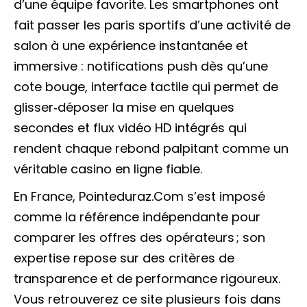
d’une équipe favorite. Les smartphones ont
fait passer les paris sportifs d’une activité de
salon à une expérience instantanée et
immersive : notifications push dès qu’une
cote bouge, interface tactile qui permet de
glisser‑déposer la mise en quelques
secondes et flux vidéo HD intégrés qui
rendent chaque rebond palpitant comme un
véritable casino en ligne fiable.
En France, Pointeduraz.Com s’est imposé
comme la référence indépendante pour
comparer les offres des opérateurs ; son
expertise repose sur des critères de
transparence et de performance rigoureux.
Vous retrouverez ce site plusieurs fois dans