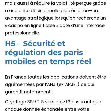
mais aussi à réduire la volatilité perçue grâce
à une prise décisionnelle plus éclairée—un
avantage stratégique lorsqu’on recherche un
« casino en ligne fiable » doté d’une interface
professionnelle.
H5 – Sécurité et
régulation des paris
mobiles en temps réel
En France toutes les applications doivent être
agrémentées par l’ANJ (ex‑ARJEL) ce qui
garantit notamment :
Cryptage SSL/TLS version ≥ 1.3 assurant que
chaque donnée échangée entre votre