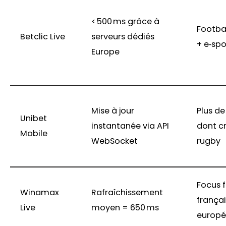
< 500 ms grâce à
Footbal
Betclic Live
serveurs dédiés
+ e‑spo
Europe
Mise à jour
Plus de
Unibet
instantanée via API
dont cr
Mobile
WebSocket
rugby
Focus f
Winamax
Rafraîchissement
françai
Live
moyen = 650 ms
europé