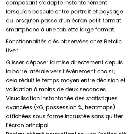
composant s’adapte instantanément
lorsqu’on bascule entre portrait et paysage
ou lorsqu’on passe d’un écran petit format
smartphone à une tablette large format.
Fonctionnalités clés observées chez Betclic
Live :
Glisser‑déposer la mise directement depuis
la barre latérale vers l’événement choisi ;
cela réduit le temps moyen entre décision et
validation à moins de deux secondes.
Visualisation instantanée des statistiques
avancées (xG, possession %, heatmaps)
affichées sous forme incrustée sans quitter
l’écran principal.