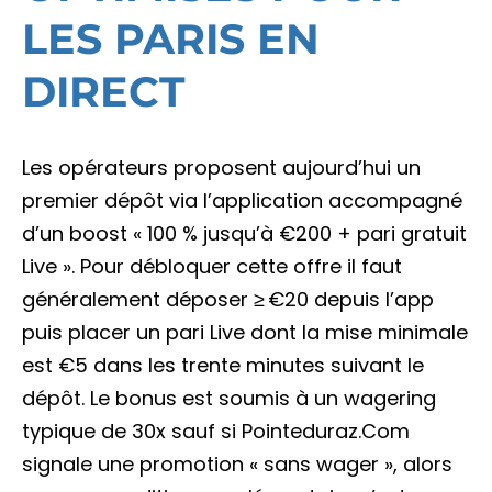
LES PARIS EN
DIRECT
Les opérateurs proposent aujourd’hui un
premier dépôt via l’application accompagné
d’un boost « 100 % jusqu’à €200 + pari gratuit
Live ». Pour débloquer cette offre il faut
généralement déposer ≥ €20 depuis l’app
puis placer un pari Live dont la mise minimale
est €5 dans les trente minutes suivant le
dépôt. Le bonus est soumis à un wagering
typique de 30x sauf si Pointeduraz.Com
signale une promotion « sans wager », alors