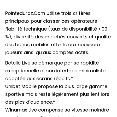
Pointeduraz.Com utilise trois critères
principaux pour classer ces opérateurs :
fiabilité technique (taux de disponibilité > 99
%), diversité des marchés couverts et qualité
des bonus mobiles offerts aux nouveaux
joueurs ainsi qu’aux comptes actifs.
Betclic Live se démarque par sa rapidité
exceptionnelle et son interface minimaliste
adaptée aux écrans réduits.*
Unibet Mobile propose la plus large gamme
sportive mais reste légèrement plus lent lors
des pics d’audience.*
Winamax Live compense sa vitesse moindre