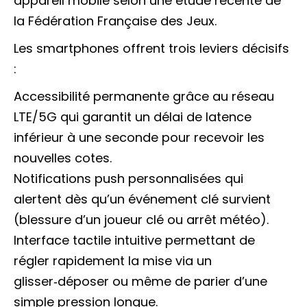
appareil mobile selon une étude récente de
la Fédération Française des Jeux.
Les smartphones offrent trois leviers décisifs
:
Accessibilité permanente grâce au réseau
LTE/5G qui garantit un délai de latence
inférieur à une seconde pour recevoir les
nouvelles cotes.
Notifications push personnalisées qui
alertent dès qu’un événement clé survient
(blessure d’un joueur clé ou arrêt météo).
Interface tactile intuitive permettant de
régler rapidement la mise via un
glisser‑déposer ou même de parier d’une
simple pression longue.