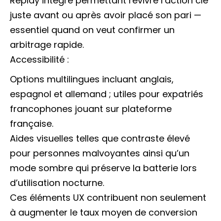
Replay intégré permettant revivre l’action clé
juste avant ou après avoir placé son pari —
essentiel quand on veut confirmer un
arbitrage rapide.
Accessibilité :
Options multilingues incluant anglais,
espagnol et allemand ; utiles pour expatriés
francophones jouant sur plateforme
française.
Aides visuelles telles que contraste élevé
pour personnes malvoyantes ainsi qu’un
mode sombre qui préserve la batterie lors
d’utilisation nocturne.
Ces éléments UX contribuent non seulement
à augmenter le taux moyen de conversion