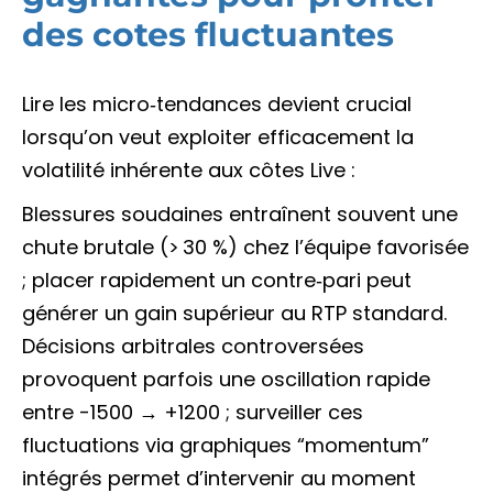
des cotes fluctuantes
Lire les micro‑tendances devient crucial
lorsqu’on veut exploiter efficacement la
volatilité inhérente aux côtes Live :
Blessures soudaines entraînent souvent une
chute brutale (> 30 %) chez l’équipe favorisée
; placer rapidement un contre‐pari peut
générer un gain supérieur au RTP standard.
Décisions arbitrales controversées
provoquent parfois une oscillation rapide
entre -1500 → +1200 ; surveiller ces
fluctuations via graphiques “momentum”
intégrés permet d’intervenir au moment