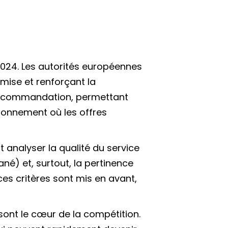
024. Les autorités européennes
mise et renforçant la
de recommandation, permettant
ronnement où les offres
t analyser la qualité du service
né) et, surtout, la pertinence
es critères sont mis en avant,
sont le cœur de la compétition.