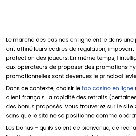
Le marché des casinos en ligne entre dans une
ont affiné leurs cadres de régulation, imposant
protection des joueurs. En même temps, l’intell
aux opérateurs de proposer des promotions hyp
promotionnelles sont devenues le principal levie
Dans ce contexte, choisir le
top casino en ligne
n
client français, la rapidité des retraits (certa
des bonus proposés. Vous trouverez sur le site
sans que le site ne se positionne comme opérat
Les bonus – qu’ils soient de bienvenue, de rec