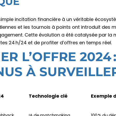
IQUE
simple incitation financière à un véritable écosyst
nnes et les tournois à points ont introduit des m
engagement. Cette évolution a été catalysée par l
s 24 h/24 et de profiter d’offres en temps réel.
R L’OFFRE 2024 :
US À SURVEILLE
24
Technologie clé
Exemple 
ashback
IA de matchmaking
100 % du dé