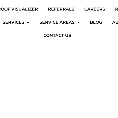
ROOF VISUALIZER
REFERRALS
CAREERS
SERVICES
SERVICE AREAS
BLOG
AB
CONTACT US
on des casinos
e complet pou