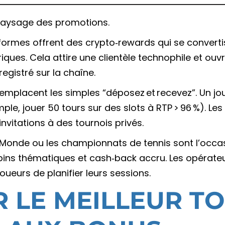
paysage des promotions.
teformes offrent des crypto‑rewards qui se conver
iques. Cela attire une clientèle technophile et o
egistré sur la chaîne.
remplacent les simples “déposez et recevez”. Un jo
ple, jouer 50 tours sur des slots à RTP > 96 %). L
itations à des tournois privés.
u Monde ou les championnats de tennis sont l’occa
ns thématiques et cash‑back accru. Les opérateur
ueurs de planifier leurs sessions.
R LE MEILLEUR T