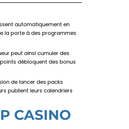
tissent automatiquement en
uvre la porte à des programmes
ueur peut ainsi cumuler des
es points débloquent des bonus
sion de lancer des packs
s publient leurs calendriers
OP CASINO