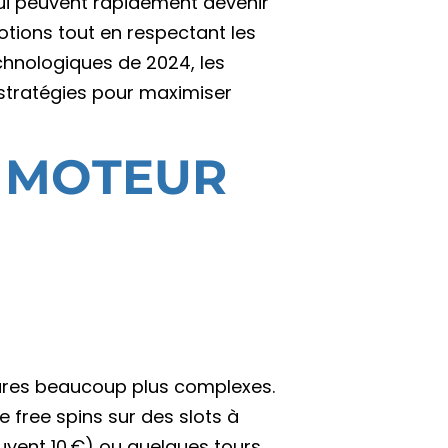
qui peuvent rapidement devenir
tions tout en respectant les
chnologiques de 2024, les
 stratégies pour maximiser
E MOTEUR
tures beaucoup plus complexes.
e free spins sur des slots à
uvent 10 €) ou quelques tours