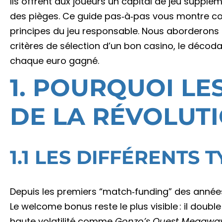
Ils offrent aux joueurs un capital de jeu suppl
des pièges. Ce guide pas‑à‑pas vous montre com
principes du jeu responsable. Nous aborderons l
critères de sélection d’un bon casino, le décod
chaque euro gagné.
1. POURQUOI L
DE LA RÉVOLUTI
1.1 LES DIFFÉRENTS
Depuis les premiers “match‑funding” des année
Le welcome bonus reste le plus visible : il doub
haute volatilité comme
Gonzo’s Quest Megawa