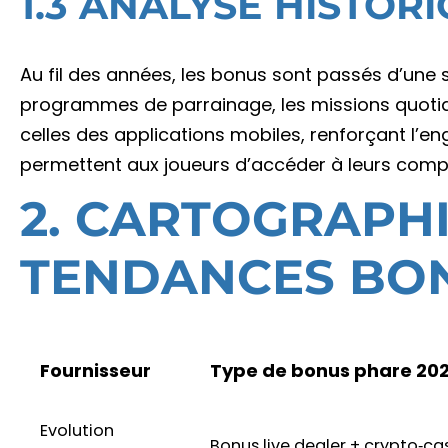
1.3 ANALYSE HISTOR
Au fil des années, les bonus sont passés d’une 
programmes de parrainage, les missions quotidie
celles des applications mobiles, renforçant l’
permettent aux joueurs d’accéder à leurs compte
2. CARTOGRAPHIE
TENDANCES BON
Fournisseur
Type de bonus phare 20
Evolution
Bonus live dealer + crypto‑c