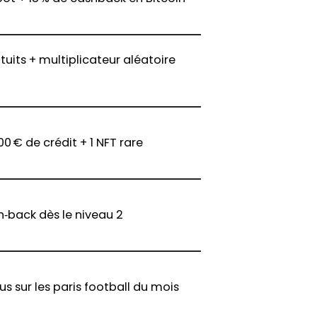
tuits + multiplicateur aléatoire
200 € de crédit + 1 NFT rare
h‑back dès le niveau 2
s sur les paris football du mois