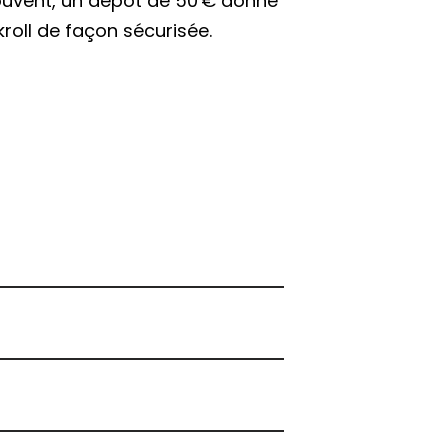
Souvent, un dépôt de 50 € donne
oll de façon sécurisée.