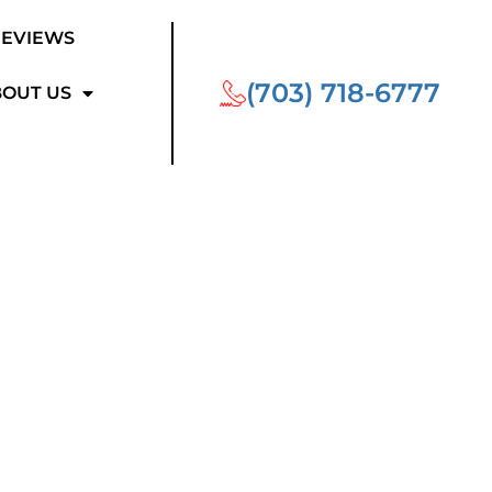
REVIEWS
(703) 718-6777
OUT US
 pour
ow en