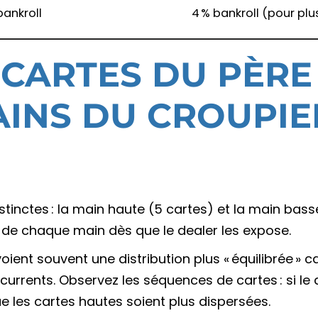
bankroll
4 % bankroll (pour pl
 CARTES DU PÈRE 
AINS DU CROUPIE
tinctes : la main haute (5 cartes) et la main bass
n de chaque main dès que le dealer les expose.
 voient souvent une distribution plus « équilibrée »
écurrents. Observez les séquences de cartes : si 
e les cartes hautes soient plus dispersées.