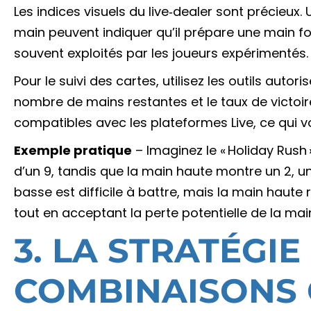
Les indices visuels du live‑dealer sont précieux
main peuvent indiquer qu’il prépare une main fo
souvent exploités par les joueurs expérimentés.
Pour le suivi des cartes, utilisez les outils auto
nombre de mains restantes et le taux de victoire
compatibles avec les plateformes Live, ce qui v
Exemple pratique
– Imaginez le « Holiday Rush
d’un 9, tandis que la main haute montre un 2, un
basse est difficile à battre, mais la main haut
tout en acceptant la perte potentielle de la ma
3. LA STRATÉGIE
COMBINAISONS 