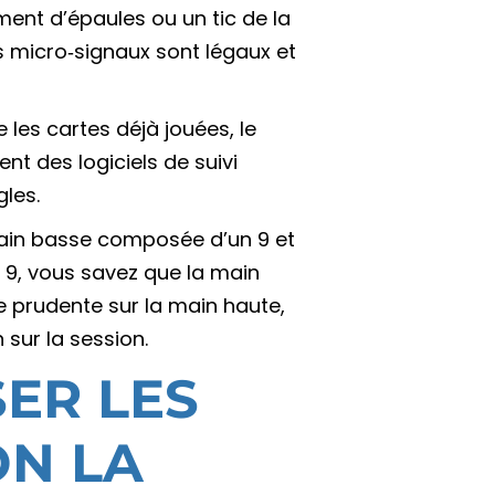
ment d’épaules ou un tic de la
s micro‑signaux sont légaux et
e les cartes déjà jouées, le
nt des logiciels de suivi
gles.
 main basse composée d’un 9 et
e 9, vous savez que la main
e prudente sur la main haute,
sur la session.
SER LES
ON LA