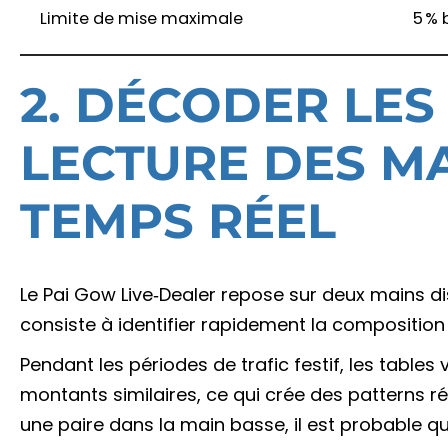
Limite de mise maximale
5 % 
2. DÉCODER LES
LECTURE DES M
TEMPS RÉEL
Le Pai Gow Live‑Dealer repose sur deux mains dis
consiste à identifier rapidement la compositio
Pendant les périodes de trafic festif, les tables
montants similaires, ce qui crée des patterns r
une paire dans la main basse, il est probable qu