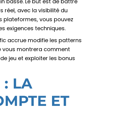
n basse. Le but est de battre
éel, avec la visibilité du
les plateformes, vous pouvez
 les exigences techniques.
afic accrue modifie les patterns
uide vous montrera comment
de jeu et exploiter les bonus
: LA
OMPTE ET