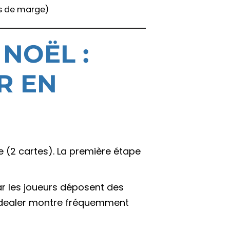
us de marge)
NOËL :
R EN
e (2 cartes). La première étape
 car les joueurs déposent des
le dealer montre fréquemment