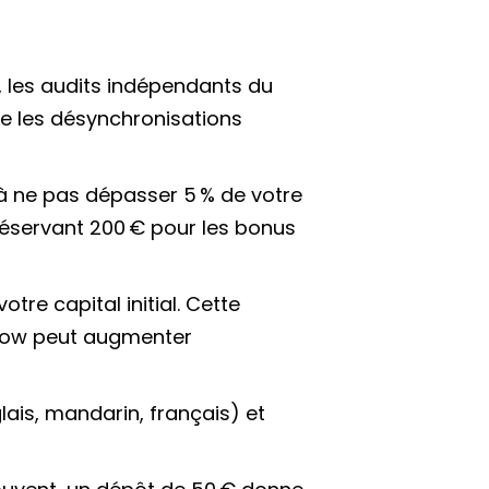
), les audits indépendants du
ite les désynchronisations
 à ne pas dépasser 5 % de votre
 réservant 200 € pour les bonus
tre capital initial. Cette
i Gow peut augmenter
lais, mandarin, français) et