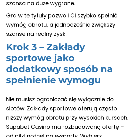
szansa na duże wygrane.
Gra w te tytuły pozwoli Ci szybko spełnić
wymóg obrotu, a jednocześnie zwiększy
szanse na realny zysk.
Krok 3 – Zakłady
sportowe jako
dodatkowy sposób na
spełnienie wymogu
Nie musisz ograniczać się wyłącznie do
slotów. Zakłady sportowe oferują często
niższy wymóg obrotu przy wysokich kursach.
Supabet Casino ma rozbudowaną ofertę –
od piłki nożnej po e‑sporty. Wybierz