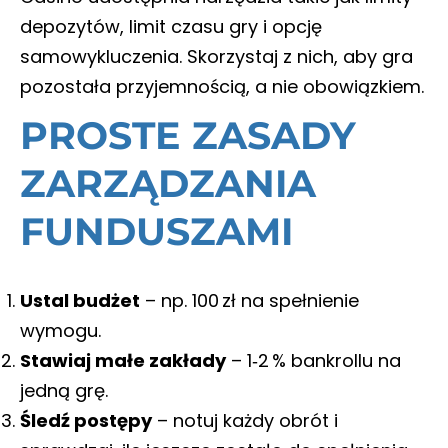
depozytów, limit czasu gry i opcję
samowykluczenia. Skorzystaj z nich, aby gra
pozostała przyjemnością, a nie obowiązkiem.
PROSTE ZASADY
ZARZĄDZANIA
FUNDUSZAMI
Ustal budżet
– np. 100 zł na spełnienie
wymogu.
Stawiaj małe zakłady
– 1‑2 % bankrollu na
jedną grę.
Śledź postępy
– notuj każdy obrót i