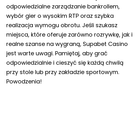
odpowiedzialne zarządzanie bankrollem,
wybór gier o wysokim RTP oraz szybka
realizacja wymogu obrotu. Jeśli szukasz
miejsca, które oferuje zarówno rozrywkę, jak i
realne szanse na wygraną, Supabet Casino
jest warte uwagi. Pamiętaj, aby grać
odpowiedzialnie i cieszyć się każdą chwilą
przy stole lub przy zakładzie sportowym.
Powodzenia!
NEED ANY HELP?
NEED OUR QUALITY
SERVICES