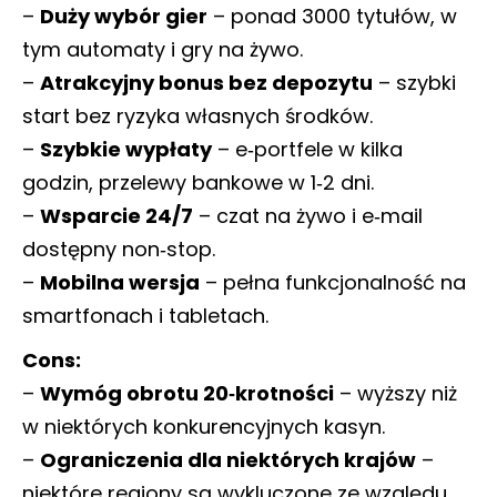
–
Duży wybór gier
– ponad 3000 tytułów, w
tym automaty i gry na żywo.
–
Atrakcyjny bonus bez depozytu
– szybki
start bez ryzyka własnych środków.
–
Szybkie wypłaty
– e‑portfele w kilka
godzin, przelewy bankowe w 1‑2 dni.
–
Wsparcie 24/7
– czat na żywo i e‑mail
dostępny non‑stop.
–
Mobilna wersja
– pełna funkcjonalność na
smartfonach i tabletach.
Cons:
–
Wymóg obrotu 20‑krotności
– wyższy niż
w niektórych konkurencyjnych kasyn.
–
Ograniczenia dla niektórych krajów
–
niektóre regiony są wykluczone ze względu