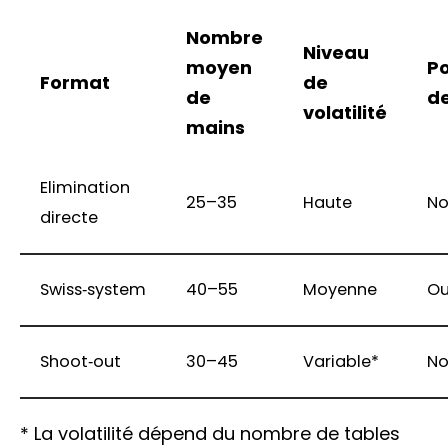
Nombre
Niveau
moyen
Po
Format
de
de
d
volatilité
mains
Elimination
25–35
Haute
N
directe
Swiss‑system
40–55
Moyenne
Ou
Shoot‑out
30–45
Variable*
N
* La volatilité dépend du nombre de tables