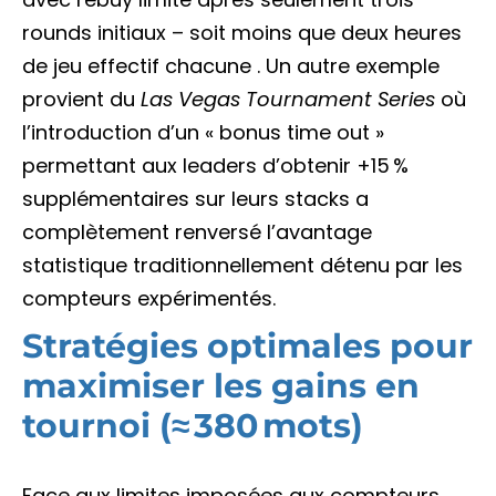
rounds initiaux – soit moins que deux heures
de jeu effectif chacune . Un autre exemple
provient du
Las Vegas Tournament Series
où
l’introduction d’un « bonus time out »
permettant aux leaders d’obtenir +15 %
supplémentaires sur leurs stacks a
complètement renversé l’avantage
statistique traditionnellement détenu par les
compteurs expérimentés.
Stratégies optimales pour
maximiser les gains en
tournoi (≈ 380 mots)
Face aux limites imposées aux compteurs