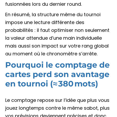
fusionnées lors du dernier round.
En résumé, la structure même du tournoi
impose une lecture différente des
probabilités : il faut optimiser non seulement
la valeur attendue d’une main individuelle
mais aussi son impact sur votre rang global
au moment où le chronomètre s’arrête.
Pourquoi le comptage de
cartes perd son avantage
en tournoi (≈ 380 mots)
Le comptage repose sur l’idée que plus vous
jouez longtemps contre le même sabot, plus
vos prévisions deviennent précises et donc