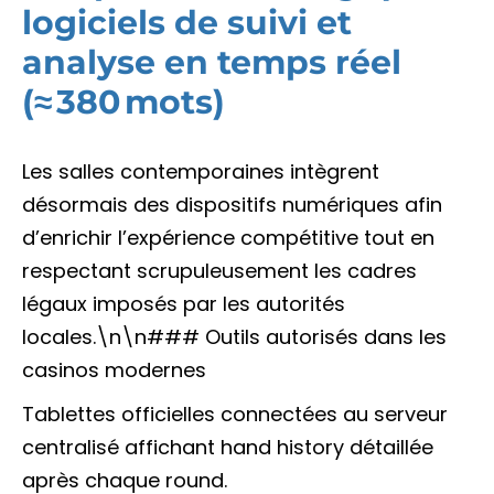
logiciels de suivi et
analyse en temps réel
(≈ 380 mots)
Les salles contemporaines intègrent
désormais des dispositifs numériques afin
d’enrichir l’expérience compétitive tout en
respectant scrupuleusement les cadres
légaux imposés par les autorités
locales.\n\n### Outils autorisés dans les
casinos modernes
Tablettes officielles connectées au serveur
centralisé affichant hand history détaillée
après chaque round.