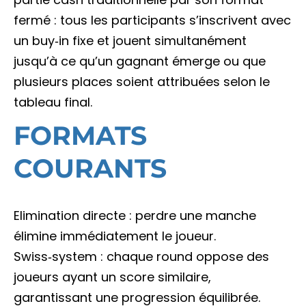
fermé : tous les participants s’inscrivent avec
un buy‑in fixe et jouent simultanément
jusqu’à ce qu’un gagnant émerge ou que
plusieurs places soient attribuées selon le
tableau final.
FORMATS
COURANTS
Elimination directe : perdre une manche
élimine immédiatement le joueur.
Swiss‑system : chaque round oppose des
joueurs ayant un score similaire,
garantissant une progression équilibrée.