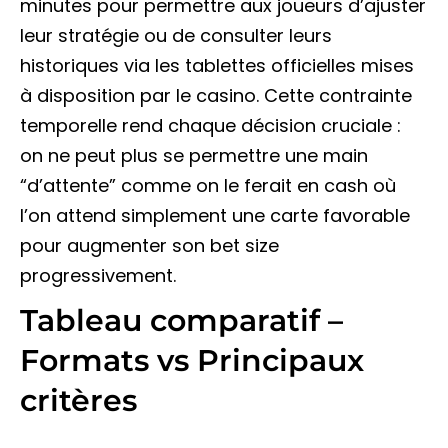
minutes pour permettre aux joueurs d’ajuster
leur stratégie ou de consulter leurs
historiques via les tablettes officielles mises
à disposition par le casino. Cette contrainte
temporelle rend chaque décision cruciale :
on ne peut plus se permettre une main
“d’attente” comme on le ferait en cash où
l’on attend simplement une carte favorable
pour augmenter son bet size
progressivement.
Tableau comparatif –
Formats vs Principaux
critères