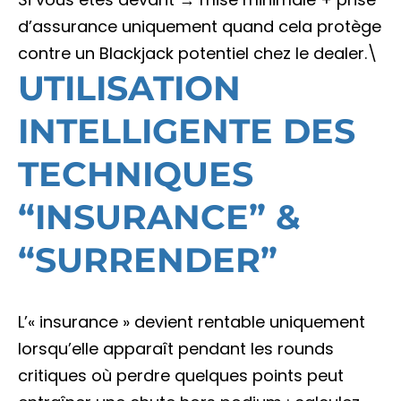
d’assurance uniquement quand cela protège
contre un Blackjack potentiel chez le dealer.\
UTILISATION
INTELLIGENTE DES
TECHNIQUES
“INSURANCE” &
“SURRENDER”
L’« insurance » devient rentable uniquement
lorsqu’elle apparaît pendant les rounds
critiques où perdre quelques points peut