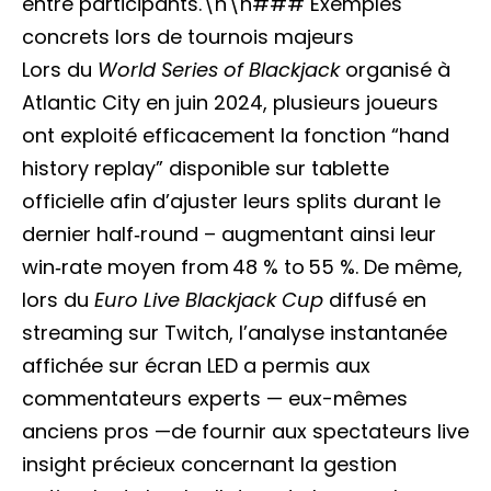
entre participants.\n\n### Exemples
concrets lors de tournois majeurs
Lors du
World Series of Blackjack
organisé à
Atlantic City en juin 2024, plusieurs joueurs
ont exploité efficacement la fonction “hand
history replay” disponible sur tablette
officielle afin d’ajuster leurs splits durant le
dernier half‐round – augmentant ainsi leur
win‐rate moyen from 48 % to 55 %. De même,
lors du
Euro Live Blackjack Cup
diffusé en
streaming sur Twitch, l’analyse instantanée
affichée sur écran LED a permis aux
commentateurs experts — eux-mêmes
anciens pros —de fournir aux spectateurs live
insight précieux concernant la gestion