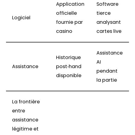
Application
Software
officielle
tierce
Logiciel
fournie par
analysant
casino
cartes live
Assistance
Historique
AI
Assistance
post‑hand
pendant
disponible
la partie
La frontière
entre
assistance
légitime et