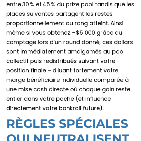
entre 30 % et 45 % du prize pool tandis que les
places suivantes partagent les restes
proportionnellement au rang atteint. Ainsi
même si vous obtenez +$5 000 grâce au
comptage lors d’un round donné, ces dollars
sont immédiatement amalgamés au pool
collectif puis redistribués suivant votre
position finale – diluant fortement votre
marge bénéficiaire individuelle comparée à
une mise cash directe où chaque gain reste
entier dans votre poche (et influence
directement votre bankroll future).
RÈGLES SPÉCIALES
QUI NEUTRALISENT