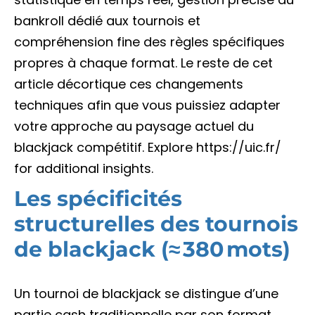
bankroll dédié aux tournois et
compréhension fine des règles spécifiques
propres à chaque format. Le reste de cet
article décortique ces changements
techniques afin que vous puissiez adapter
votre approche au paysage actuel du
blackjack compétitif. Explore https://uic.fr/
for additional insights.
Les spécificités
structurelles des tournois
de blackjack (≈ 380 mots)
Un tournoi de blackjack se distingue d’une
partie cash traditionnelle par son format