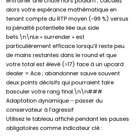
entraîner une chute hors podium ; calculez
alors votre espérance mathématique en
tenant compte du RTP moyen (~99 %) versus
la pénalité potentielle liée aux side
bets.\n\nLe « surrender » est
particulièrement efficace lorsqu’il reste peu
de mains restantes dans le round et que
votre total est élevé (>17) face à un upcard
dealer = Ace ; abandonner sauve souvent
deux points décisifs qui pourraient faire
basculer votre rang final.\n\n###
Adaptation dynamique – passer du
conservateur à l’agressif
Utilisez le tableau affiché pendant les pauses
obligatoires comme indicateur clé :